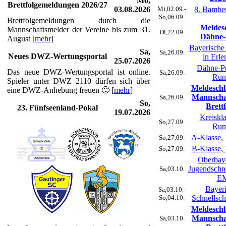
Mo,
Brettfolgemeldungen 2026/27
03.08.2026
Mi,02.09.-
8. Bambe
So,06.09.
Brettfolgemeldungen durch die
Meldes
Mannschaftsmelder der Vereine bis zum 31.
Di,22.09.
Dähne-
August [
mehr
]
Bayerisch
Sa,
Sa,26.09.
Neues DWZ-Wertungsportal
in Erl
25.07.2026
Dähne-Po
Das neue DWZ-Wertungsportal ist online.
Sa,26.09.
Run
Spieler unter DWZ 2110 dürfen sich über
Meldeschl
eine DWZ-Anhebung freuen 🙂 [
mehr
]
Mannscha
Sa,26.09.
So,
Brett
23. Fünfseenland-Pokal
19.07.2026
Kreiskla
So,27.09.
Run
A-Klasse,
So,27.09.
B-Klasse,
So,27.09.
Oberbay
Jugendschn
Sa,03.10.
E
Bayer
Sa,03.10.-
So,04.10.
Schnells
Meldeschl
Mannscha
Sa,03.10.