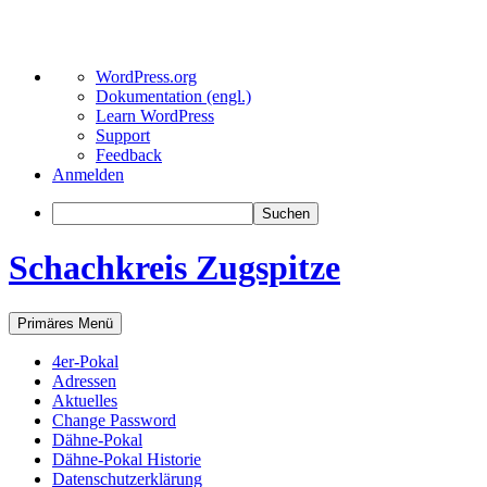
Über
WordPress.org
WordPress
Dokumentation (engl.)
Learn WordPress
Support
Feedback
Anmelden
Suchen
Schachkreis Zugspitze
Suchen
Zum
Primäres Menü
Inhalt
springen
4er-Pokal
Adressen
Aktuelles
Change Password
Dähne-Pokal
Dähne-Pokal Historie
Datenschutzerklärung