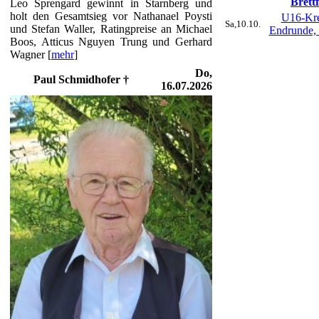
Brett
Leo Sprengard gewinnt in Starnberg und
holt den Gesamtsieg vor Nathanael Poysti
U16-Kre
Sa,10.10.
und Stefan Waller, Ratingpreise an Michael
Endrunde,
Boos, Atticus Nguyen Trung und Gerhard
Wagner [
mehr
]
Do,
Paul Schmidhofer †
16.07.2026