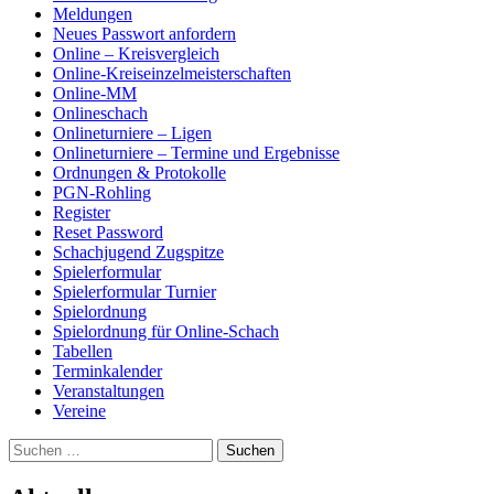
Meldungen
Neues Passwort anfordern
Online – Kreisvergleich
Online-Kreiseinzelmeisterschaften
Online-MM
Onlineschach
Onlineturniere – Ligen
Onlineturniere – Termine und Ergebnisse
Ordnungen & Protokolle
PGN-Rohling
Register
Reset Password
Schachjugend Zugspitze
Spielerformular
Spielerformular Turnier
Spielordnung
Spielordnung für Online-Schach
Tabellen
Terminkalender
Veranstaltungen
Vereine
Suchen
nach: