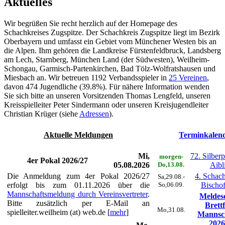
Aktuelles
Wir begrüßen Sie recht herzlich auf der Homepage des
Schachkreises Zugspitze. Der Schachkreis Zugspitze liegt im Bezirk
Oberbayern und umfasst ein Gebiet vom Münchener Westen bis an
die Alpen. Ihm gehören die Landkreise Fürstenfeldbruck, Landsberg
am Lech, Starnberg, München Land (der Südwesten), Weilheim-
Schongau, Garmisch-Partenkirchen, Bad Tölz-Wolfratshausen und
Miesbach an. Wir betreuen 1192 Verbandsspieler in
25 Vereinen
,
davon 474 Jugendliche (39.8%). Für nähere Information wenden
Sie sich bitte an unseren Vorsitzenden Thomas Lengfeld, unseren
Kreisspielleiter Peter Sindermann oder unseren Kreisjugendleiter
Christian Krüger (siehe
Adressen
).
Aktuelle Meldungen
Terminkalen
Mi,
72. Silber
morgen-
4er Pokal 2026/27
05.08.2026
Do,13.08.
Aibl
Die Anmeldung zum 4er Pokal 2026/27
4. Schach
Sa,29.08.-
erfolgt bis zum 01.11.2026 über die
So,06.09.
Bischo
Mannschaftsmeldung durch Vereinsvertreter
.
Meldes
Bitte zusätzlich per E-Mail an
Brett
Mo,31.08.
spielleiter.weilheim (at) web.de [
mehr
]
Mannsc
2026