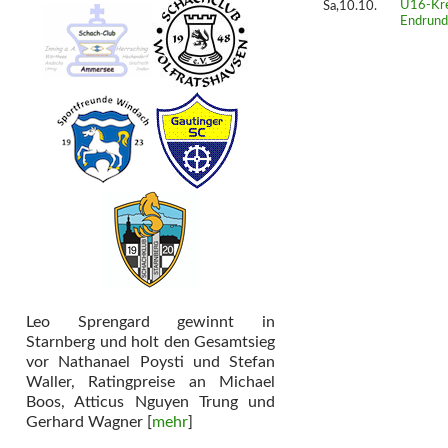
Sa,10.10.
U16-Krei
Endrund
Leo Sprengard gewinnt in
Starnberg und holt den Gesamtsieg
vor Nathanael Poysti und Stefan
Waller, Ratingpreise an Michael
Boos, Atticus Nguyen Trung und
Gerhard Wagner [
mehr
]