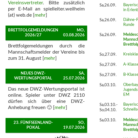
Vereinsvertreter
. Bitte zusätzlich
Sa,26.09.
Bayeri
per E-Mail an spielleiter.weilheim
in Erlen
(at) web.de [
mehr
]
Sa,26.09.
Dähne-Po
Runde
BRETTFOLGEMELDUNGEN
MO,
Sa,26.09.
Meldesc
2026/27
03.08.2026
Mannsch
Brettfol
Brettfolgemeldungen durch die
Mannschaftsmelder der Vereine bis
So,27.09.
Kreiskla
zum 31. August [
mehr
]
So,27.09.
A-Klasse
NEUES DWZ-
SA,
So,27.09.
B-Klasse
WERTUNGSPORTAL
25.07.2026
Sa,03.10.
Oberbay
Das neue DWZ-Wertungsportal ist
Jugends
online. Spieler unter DWZ 2110
EM
dürfen sich über eine DWZ-
Sa,03.10.-
Bayeris
Anhebung freuen 🙂 [
mehr
]
Schnell
So,04.10.
Sa,03.10.
Meldesc
23. FÜNFSEENLAND-
SO,
Mannsch
POKAL
19.07.2026
Brettfol