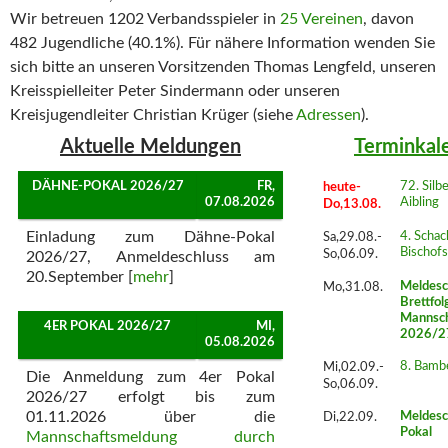
Wir betreuen 1202 Verbandsspieler in
25 Vereinen
, davon
482 Jugendliche (40.1%). Für nähere Information wenden Sie
sich bitte an unseren Vorsitzenden Thomas Lengfeld, unseren
Kreisspielleiter Peter Sindermann oder unseren
Kreisjugendleiter Christian Krüger (siehe
Adressen
).
Aktuelle Meldungen
Terminkal
DÄHNE-POKAL 2026/27
FR,
heute-
72. Silb
07.08.2026
Aibling
Do,13.08.
Einladung zum Dähne-Pokal
Sa,29.08.-
4. Schac
Bischof
So,06.09.
2026/27, Anmeldeschluss am
20.September [
mehr
]
Mo,31.08.
Meldesc
Brettfol
Mannsch
4ER POKAL 2026/27
MI,
2026/2
05.08.2026
Mi,02.09.-
8. Bamb
Die Anmeldung zum 4er Pokal
So,06.09.
2026/27 erfolgt bis zum
01.11.2026 über die
Di,22.09.
Meldesc
Pokal
Mannschaftsmeldung durch