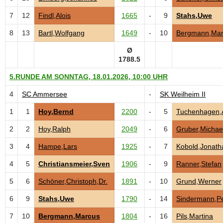
7
12
Findl,Alois
1665
-
9
Stahs,Uwe
8
13
Bartl,Wolfgang
1649
-
10
Bergmann,Mar
Ø
1788.5
5.RUNDE AM SONNTAG, 18.01.2026, 10:00 UHR
4
SC Ammersee
-
SK Weilheim II
1
1
Hoy,Bernd
2200
-
5
Tuchenhagen,
2
2
Hoy,Ralph
2049
-
6
Gruber,Michae
3
4
Hampe,Lars
1925
-
7
Kobold,Jonath
4
5
Christiansmeier,Sven
1906
-
9
Ranner,Stefan
5
6
Schöner,Christoph,Dr.
1891
-
10
Grund,Werner
6
9
Stahs,Uwe
1790
-
14
Sindermann,Pe
7
10
Bergmann,Marcus
1804
-
16
Pils,Martina