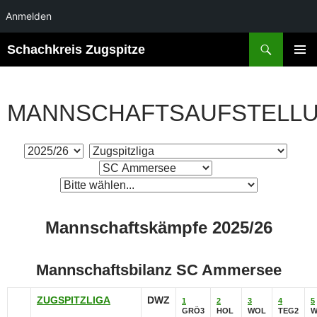
Anmelden
Suchen
Schachkreis Zugspitze
ZUM
PRIMÄR
INHALT
MENÜ
SPRINGEN
MANNSCHAFTSAUFSTELL
Mannschaftskämpfe 2025/26
Mannschaftsbilanz SC Ammersee
ZUGSPITZLIGA
DWZ
1
2
3
4
5
GRÖ3
HOL
WOL
TEG2
W