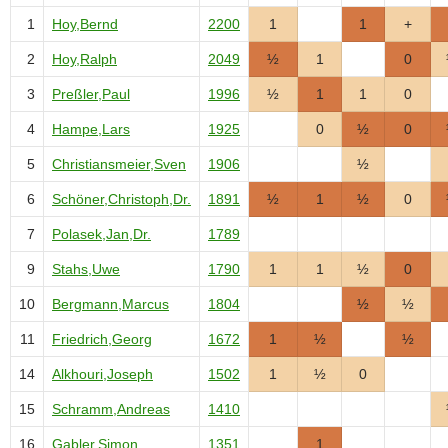
1
Hoy,Bernd
2200
1
1
+
2
Hoy,Ralph
2049
½
1
0
3
Preßler,Paul
1996
½
1
1
0
4
Hampe,Lars
1925
0
½
0
5
Christiansmeier,Sven
1906
½
6
Schöner,Christoph,Dr.
1891
½
1
½
0
7
Polasek,Jan,Dr.
1789
9
Stahs,Uwe
1790
1
1
½
0
10
Bergmann,Marcus
1804
½
½
11
Friedrich,Georg
1672
1
½
½
14
Alkhouri,Joseph
1502
1
½
0
15
Schramm,Andreas
1410
16
Gabler,Simon
1351
1