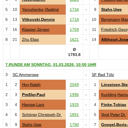
5
10
Yaroshenko,Vladimir
1734
-
9
Stahs,Uwe
6
13
Vitkovski,Dennis
1718
-
10
Bergmann,Mar
7
16
Klapper,Jürgen
1759
-
11
Friedrich,Geor
8
21
Zhu,Elias
1621
-
14
Alkhouri,Jos
Ø
1793.8
7.RUNDE AM SONNTAG, 01.03.2026, 10:00 UHR
3
SC Ammersee
-
SF Bad Tölz
1
2
Hoy,Ralph
2049
-
1
Linseisen,Ste
2
3
Preßler,Paul
1996
-
2
Kuckling,Hann
3
4
Hampe,Lars
1925
-
4
Finke,Tobias
4
6
Schöner,Christoph,Dr.
1891
-
5
Vogt,Peter,Dr.
5
9
Stahs,Uwe
1790
-
7
Gnegel,Boris-