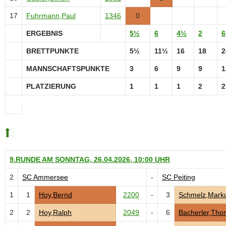
17
Fuhrmann,Paul
1346
0
ERGEBNIS
5½
6
4½
2
6
BRETTPUNKTE
5½
11½
16
18
2
MANNSCHAFTSPUNKTE
3
6
9
9
1
PLATZIERUNG
1
1
1
2
2
9.RUNDE AM SONNTAG, 26.04.2026, 10:00 UHR
2
SC Ammersee
-
SC Peiting
1
1
Hoy,Bernd
2200
-
3
Schmelz,Mark
2
2
Hoy,Ralph
2049
-
6
Bacherler,Tho