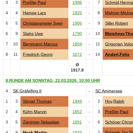
3
3
Preßler,Paul
1996
-
7
Schmid,Herm
4
4
Hampe,Lars
1925
-
8
Mahner,Michae
5
5
Christiansmeier,Sven
1906
-
9
Siller,Robert
6
9
Stahs,Uwe
1790
-
10
Bleichner,Th
7
10
Bergmann,Marcus
1804
-
11
Grigorian,Volo
8
11
Friedrich,Georg
1672
-
14
Anderl,Felix
Ø
1917.8
8.RUNDE AM SONNTAG, 22.03.2026, 10:00 UHR
4
SK Gräfelfing II
-
SC Ammersee
1
3
Sörgel,Thomas
1949
-
2
Hoy,Ralph
2
4
Kühn,Marvin
1852
-
3
Preßler,Paul
3
5
Zieringer,Sebastian
1891
-
6
Schöner,Christ
4
9
Hock,Martin
1826
-
7
Polasek,Jan,Dr