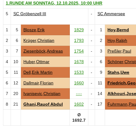
1.RUNDE AM SONNTAG, 12.10.2025, 10:00 UHR
5
SC Gröbenzell III
-
SC Ammersee
1
5
Blosze,Erik
1829
-
1
Hoy,Bernd
2
6
Krüger,Christian
1793
-
2
Hoy,Ralph
3
7
Ziesenböck,Andreas
1754
-
3
Preßler,Paul
4
10
Huber,Ottmar
1678
-
6
Schöner,Christ
5
11
Dell,Erik Martin
1533
-
9
Stahs,Uwe
6
12
Dallmair,Florian
1660
-
11
Friedrich,Geo
7
20
Ivanisevic,Christian
----
-
14
Alkhouri,Jos
8
21
Ghani,Rauof Abdul
1602
-
17
Fuhrmann,Pau
Ø
1692.7