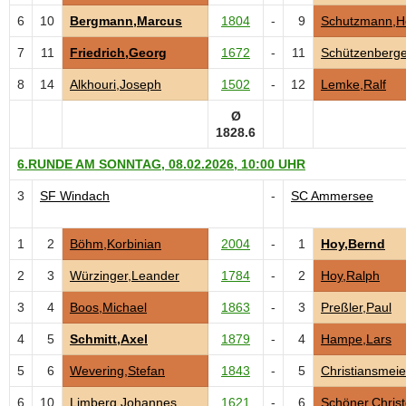
6
10
Bergmann,Marcus
1804
-
9
Schutzmann,H
7
11
Friedrich,Georg
1672
-
11
Schützenberge
8
14
Alkhouri,Joseph
1502
-
12
Lemke,Ralf
Ø
1828.6
6.RUNDE AM SONNTAG, 08.02.2026, 10:00 UHR
3
SF Windach
-
SC Ammersee
1
2
Böhm,Korbinian
2004
-
1
Hoy,Bernd
2
3
Würzinger,Leander
1784
-
2
Hoy,Ralph
3
4
Boos,Michael
1863
-
3
Preßler,Paul
4
5
Schmitt,Axel
1879
-
4
Hampe,Lars
5
6
Wevering,Stefan
1843
-
5
Christiansmeie
6
10
Limberg,Johannes
1621
-
6
Schöner,Christ