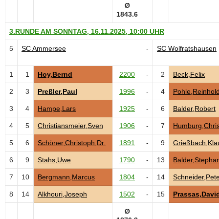
Ø
1843.6
3.RUNDE AM SONNTAG, 16.11.2025, 10:00 UHR
5
SC Ammersee
-
SC Wolfratshausen
1
1
Hoy,Bernd
2200
-
2
Beck,Felix
2
3
Preßler,Paul
1996
-
4
Pohle,Reinhol
3
4
Hampe,Lars
1925
-
6
Balder,Robert
4
5
Christiansmeier,Sven
1906
-
7
Humburg,Chri
5
6
Schöner,Christoph,Dr.
1891
-
9
Grießbach,Kla
6
9
Stahs,Uwe
1790
-
13
Balder,Stepha
7
10
Bergmann,Marcus
1804
-
14
Schneider,Pet
8
14
Alkhouri,Joseph
1502
-
15
Prassas,Davi
Ø