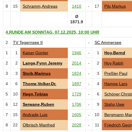
8
15
Schramm,Andreas
1410
-
17
Pils,Markus
Ø
1871.9
4.RUNDE AM SONNTAG, 07.12.2025, 10:00 UHR
2
TV Tegernsee II
-
SC Ammersee
1
1
Kaiser,Günter
1946
-
1
Hoy,Bernd
2
2
Lange,Fynn Jeremy
2014
-
2
Hoy,Ralph
3
3
Stoib,Marinus
1824
-
3
Preßler,Paul
4
6
Thome,Volker,Dr.
1897
-
4
Hampe,Lars
5
10
Hagn,Tobias
1729
-
6
Schöner,Christ
6
12
Serwane,Ruben
1706
-
9
Stahs,Uwe
7
15
Andrade,Luis
1605
-
10
Bergmann,Mar
8
22
Olbrisch,Manfred
2028
-
11
Friedrich,Geor