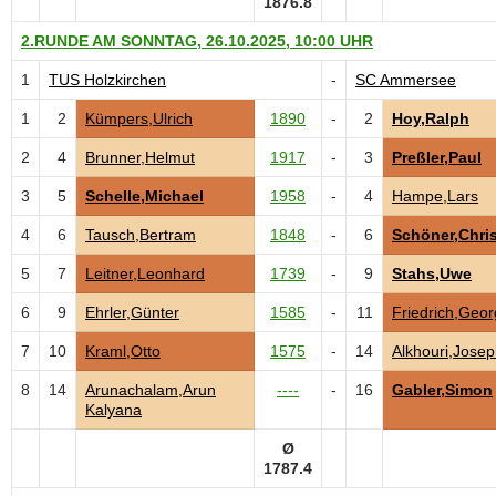
1876.8
2.RUNDE AM SONNTAG, 26.10.2025, 10:00 UHR
1
TUS Holzkirchen
-
SC Ammersee
1
2
Kümpers,Ulrich
1890
-
2
Hoy,Ralph
2
4
Brunner,Helmut
1917
-
3
Preßler,Paul
3
5
Schelle,Michael
1958
-
4
Hampe,Lars
4
6
Tausch,Bertram
1848
-
6
Schöner,Chris
5
7
Leitner,Leonhard
1739
-
9
Stahs,Uwe
6
9
Ehrler,Günter
1585
-
11
Friedrich,Geor
7
10
Kraml,Otto
1575
-
14
Alkhouri,Jose
8
14
Arunachalam,Arun
----
-
16
Gabler,Simon
Kalyana
Ø
1787.4