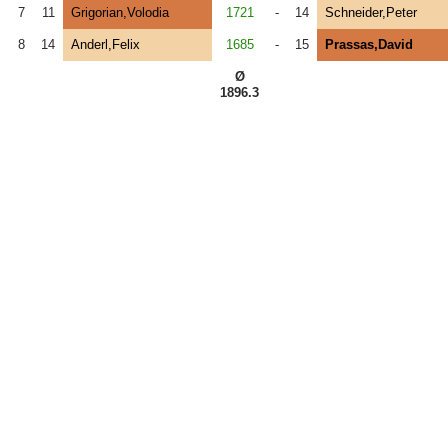
7
11
Grigorian,Volodia
1721
-
14
Schneider,Peter
8
14
Anderl,Felix
1685
-
15
Prassas,David
Ø
1896.3