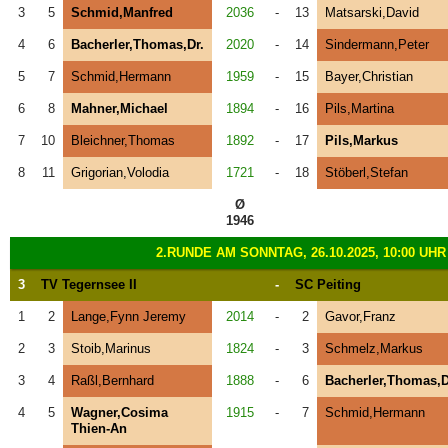
3
5
Schmid,Manfred
2036
-
13
Matsarski,David
4
6
Bacherler,Thomas,Dr.
2020
-
14
Sindermann,Peter
5
7
Schmid,Hermann
1959
-
15
Bayer,Christian
6
8
Mahner,Michael
1894
-
16
Pils,Martina
7
10
Bleichner,Thomas
1892
-
17
Pils,Markus
8
11
Grigorian,Volodia
1721
-
18
Stöberl,Stefan
Ø
1946
2.RUNDE AM SONNTAG, 26.10.2025, 10:00 UHR
3
TV Tegernsee II
-
SC Peiting
1
2
Lange,Fynn Jeremy
2014
-
2
Gavor,Franz
2
3
Stoib,Marinus
1824
-
3
Schmelz,Markus
3
4
Raßl,Bernhard
1888
-
6
Bacherler,Thomas,D
4
5
Wagner,Cosima
1915
-
7
Schmid,Hermann
Thien-An