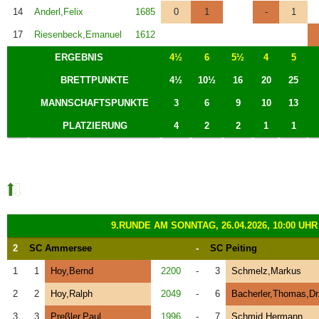
14
Anderl,Felix
1685
0
1
-
1
17
Riesenbeck,Emanuel
1612
ERGEBNIS
4½
6
5½
4
5
BRETTPUNKTE
4½
10½
16
20
25
MANNSCHAFTSPUNKTE
3
6
9
10
13
PLATZIERUNG
4
2
2
1
1
9.RUNDE AM SONNTAG, 26.04.2026, 10:00 UHR
2
SC Ammersee
-
SC Peiting
1
1
Hoy,Bernd
2200
-
3
Schmelz,Markus
2
2
Hoy,Ralph
2049
-
6
Bacherler,Thomas,Dr
3
3
Preßler,Paul
1996
-
7
Schmid,Hermann