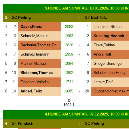
5.RUNDE AM SONNTAG, 18.01.2026, 10:00 UHR
2
SC Peiting
-
SF Bad Tölz
1
2
Gavor,Franz
2083
-
1
Linseisen,Stefan
2
3
Schmelz,Markus
1963
-
2
Kuckling,Hannah
3
6
Bacherler,Thomas,Dr.
2020
-
4
Finke,Tobias
4
7
Schmid,Hermann
1959
-
6
Andrä,Ralf
5
8
Mahner,Michael
1894
-
7
Gnegel,Boris-Igor
6
10
Bleichner,Thomas
1892
-
9
Schutzmann,Henry
7
11
Grigorian,Volodia
1721
-
12
Lemke,Ralf
8
14
Anderl,Felix
1685
-
20
Guggenbichler,Maxim
Ø
1902.1
4.RUNDE AM SONNTAG, 07.12.2025, 10:00 UHR
4
SF Windach
-
SC Peiting