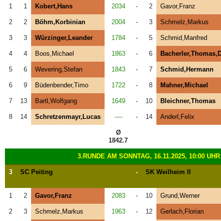
1
1
Kobert,Hans
2034
-
2
Gavor,Franz
2
2
Böhm,Korbinian
2004
-
3
Schmelz,Markus
3
3
Würzinger,Leander
1784
-
5
Schmid,Manfred
4
4
Boos,Michael
1863
-
6
Bacherler,Thomas,D
5
6
Wevering,Stefan
1843
-
7
Schmid,Hermann
6
9
Büdenbender,Timo
1722
-
8
Mahner,Michael
7
13
Bartl,Wolfgang
1649
-
10
Bleichner,Thomas
8
14
Schretzenmayr,Lucas
----
-
14
Anderl,Felix
Ø
1842.7
3.RUNDE AM SONNTAG, 16.11.2025, 10:00 UHR
3
SC Peiting
-
SK Weilheim II
1
2
Gavor,Franz
2083
-
10
Grund,Werner
2
3
Schmelz,Markus
1963
-
12
Gerlach,Florian