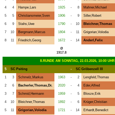
4
4
Hampe,Lars
1925
-
8
Mahner,Michael
5
5
Christiansmeier,Sven
1906
-
9
Siller,Robert
6
9
Stahs,Uwe
1790
-
10
Bleichner,Thomas
7
10
Bergmann,Marcus
1804
-
11
Grigorian,Volodia
8
11
Friedrich,Georg
1672
-
14
Anderl,Felix
Ø
1917.8
8.RUNDE AM SONNTAG, 22.03.2026, 10:00 UHR
5
SC Peiting
-
SC Gröbenzell III
1
3
Schmelz,Markus
1963
-
2
Lengfeld,Thomas
2
6
Bacherler,Thomas,Dr.
2020
-
4
Eder,Alfred
3
7
Schmid,Hermann
1959
-
5
Blosze,Erik
4
10
Bleichner,Thomas
1892
-
6
Krüger,Christian
5
11
Grigorian,Volodia
1721
-
14
Erhardt,Benedict