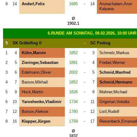
8
14
Anderl,Felix
1685
-
14
Arunachalam,Arun
Kalyana
Ø
1902.1
6.RUNDE AM SONNTAG, 08.02.2026, 10:00 UHR
5
SK Gräfelfing II
-
SC Peiting
1
4
Kühn,Marvin
1852
-
3
Schmelz,Markus
2
5
Zieringer,Sebastian
1891
-
4
Friebel,Werner
3
6
Edelmann,Oliver
2002
-
5
Schmid,Manfred
4
7
Barsov,Mikhail
1852
-
7
Schmid,Hermann
5
9
Hock,Martin
1826
-
8
Mahner,Michael
6
10
Yaroshenko,Vladimir
1734
-
11
Grigorian,Volodia
7
12
Barsov,Aleksei
1780
-
12
Listl,Rudolf
8
16
Klapper,Jürgen
1759
-
17
Riesenbeck,Emanuel
Ø
1837