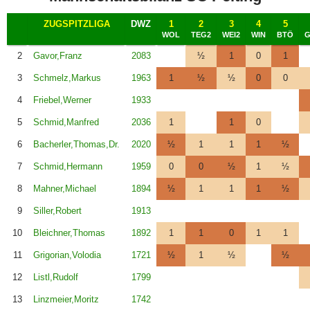
ZUGSPITZLIGA
DWZ
1
2
3
4
5
WOL
TEG2
WEI2
WIN
BTÖ
G
2
Gavor,Franz
2083
½
1
0
1
3
Schmelz,Markus
1963
1
½
½
0
0
4
Friebel,Werner
1933
5
Schmid,Manfred
2036
1
1
0
6
Bacherler,Thomas,Dr.
2020
½
1
1
1
½
7
Schmid,Hermann
1959
0
0
½
1
½
8
Mahner,Michael
1894
½
1
1
1
½
9
Siller,Robert
1913
10
Bleichner,Thomas
1892
1
1
0
1
1
11
Grigorian,Volodia
1721
½
1
½
½
12
Listl,Rudolf
1799
13
Linzmeier,Moritz
1742