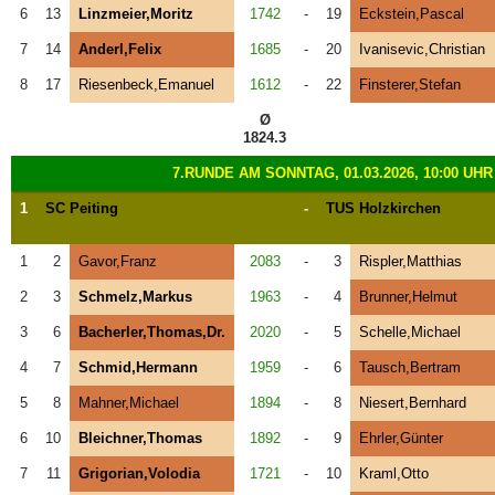
6
13
Linzmeier,Moritz
1742
-
19
Eckstein,Pascal
7
14
Anderl,Felix
1685
-
20
Ivanisevic,Christian
8
17
Riesenbeck,Emanuel
1612
-
22
Finsterer,Stefan
Ø
1824.3
7.RUNDE AM SONNTAG, 01.03.2026, 10:00 UHR
1
SC Peiting
-
TUS Holzkirchen
1
2
Gavor,Franz
2083
-
3
Rispler,Matthias
2
3
Schmelz,Markus
1963
-
4
Brunner,Helmut
3
6
Bacherler,Thomas,Dr.
2020
-
5
Schelle,Michael
4
7
Schmid,Hermann
1959
-
6
Tausch,Bertram
5
8
Mahner,Michael
1894
-
8
Niesert,Bernhard
6
10
Bleichner,Thomas
1892
-
9
Ehrler,Günter
7
11
Grigorian,Volodia
1721
-
10
Kraml,Otto