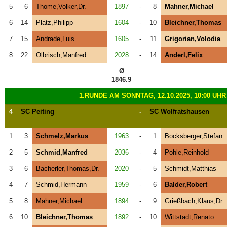
5
6
Thome,Volker,Dr.
1897
-
8
Mahner,Michael
6
14
Platz,Philipp
1604
-
10
Bleichner,Thomas
7
15
Andrade,Luis
1605
-
11
Grigorian,Volodia
8
22
Olbrisch,Manfred
2028
-
14
Anderl,Felix
Ø
1846.9
1.RUNDE AM SONNTAG, 12.10.2025, 10:00 UHR
4
SC Peiting
-
SC Wolfratshausen
1
3
Schmelz,Markus
1963
-
1
Bocksberger,Stefan
2
5
Schmid,Manfred
2036
-
4
Pohle,Reinhold
3
6
Bacherler,Thomas,Dr.
2020
-
5
Schmidt,Matthias
4
7
Schmid,Hermann
1959
-
6
Balder,Robert
5
8
Mahner,Michael
1894
-
9
Grießbach,Klaus,Dr.
6
10
Bleichner,Thomas
1892
-
10
Wittstadt,Renato