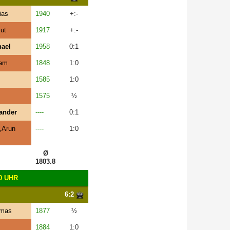
ias
1940
+:-
ut
1917
+:-
hael
1958
0:1
ram
1848
1:0
1585
1:0
1575
½
ander
----
0:1
,Arun
----
1:0
Ø
1803.8
0 UHR
6:2
omas
1877
½
1884
1:0