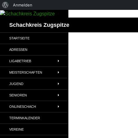
Über
Anmelden
Zum
WordPress
Inhalt
Suchen
Schachkreis Zugspitze
springen
STARTSEITE
ADRESSEN
LIGABETRIEB
MEISTERSCHAFTEN
JUGEND
SENIOREN
ONLINESCHACH
TERMINKALENDER
VEREINE