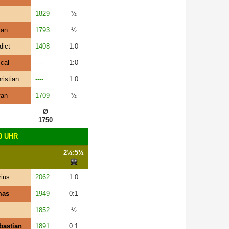
1829
½
ian
1793
½
dict
1408
1:0
cal
----
1:0
ristian
----
1:0
fan
1709
½
Ø
1750
0 UHR
2½:5½
rius
2062
1:0
mas
1949
0:1
1852
½
bastian
1891
0:1