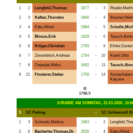
1
2
Lengfeld,Thomas
1877
-
3
Rispler,Matth
2
3
Kaftan,Thorsten
1860
-
4
Brunner,Helm
3
4
Eder,Alfred
1884
-
5
Schelle,Mic
4
5
Blosze,Erik
1829
-
6
Tausch,Bert
5
6
Krüger,Christian
1793
-
9
Ehrler,Günter
6
7
Ziesenböck,Andreas
1754
-
10
Kraml,Otto
7
8
Cerpnjak,Mirko
1682
-
11
Tausch,Alex
8
22
Finsterer,Stefan
1709
-
14
Arunachalam
Kalyana
Ø
1798.5
8.RUNDE AM SONNTAG, 22.03.2026, 10:0
5
SC Peiting
-
SC Gröbenzell III
1
3
Schmelz,Markus
1963
-
2
Lengfeld,Th
2
6
Bacherler,Thomas,Dr.
2020
-
4
Eder,Alfred