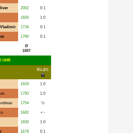
iver
2002
0:1
1826
1:0
Vladimir
1734
0:1
sei
1780
0:1
Ø
1887
0 UHR
5½:2½
1829
1:0
ian
1793
1:0
Andreas
1754
½
ko
1682
+:-
1830
1:0
r
1678
0:1