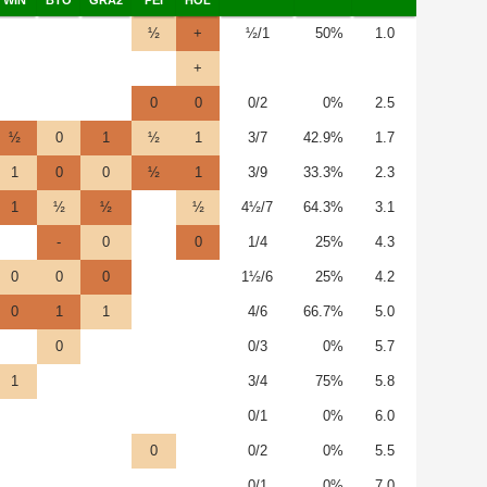
½
+
½/1
50%
1.0
+
0
0
0/2
0%
2.5
½
0
1
½
1
3/7
42.9%
1.7
1
0
0
½
1
3/9
33.3%
2.3
1
½
½
½
4½/7
64.3%
3.1
-
0
0
1/4
25%
4.3
0
0
0
1½/6
25%
4.2
0
1
1
4/6
66.7%
5.0
0
0/3
0%
5.7
1
3/4
75%
5.8
0/1
0%
6.0
0
0/2
0%
5.5
0/1
0%
7.0