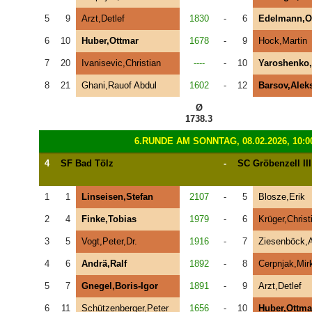
5
9
Arzt,Detlef
1830
-
6
Edelmann,Ol
6
10
Huber,Ottmar
1678
-
9
Hock,Martin
7
20
Ivanisevic,Christian
----
-
10
Yaroshenko,
8
21
Ghani,Rauof Abdul
1602
-
12
Barsov,Alek
Ø
1738.3
6.RUNDE AM SONNTAG, 08.02.2026, 10:0
4
SF Bad Tölz
-
SC Gröbenzell III
1
1
Linseisen,Stefan
2107
-
5
Blosze,Erik
2
4
Finke,Tobias
1979
-
6
Krüger,Christ
3
5
Vogt,Peter,Dr.
1916
-
7
Ziesenböck,
4
6
Andrä,Ralf
1892
-
8
Cerpnjak,Mir
5
7
Gnegel,Boris-Igor
1891
-
9
Arzt,Detlef
6
11
Schützenberger,Peter
1656
-
10
Huber,Ottma