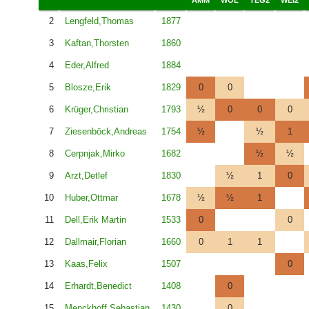
2
Lengfeld,Thomas
1877
3
Kaftan,Thorsten
1860
4
Eder,Alfred
1884
5
Blosze,Erik
1829
0
0
6
Krüger,Christian
1793
½
0
0
0
7
Ziesenböck,Andreas
1754
½
½
1
8
Cerpnjak,Mirko
1682
½
½
9
Arzt,Detlef
1830
½
1
0
10
Huber,Ottmar
1678
½
½
1
11
Dell,Erik Martin
1533
0
0
12
Dallmair,Florian
1660
0
1
1
13
Kaas,Felix
1507
0
14
Erhardt,Benedict
1408
0
15
Menckhoff,Sebastian
1430
0