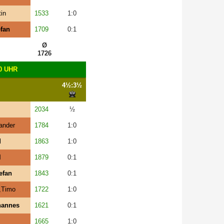
tin
1533
1:0
efan
1709
0:1
Ø
1726
0 UHR
4½:3½
2034
½
ander
1784
1:0
l
1863
1:0
l
1879
0:1
efan
1843
0:1
,Timo
1722
1:0
hannes
1621
0:1
1665
1:0