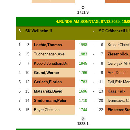
Ø
1731.9
4.RUNDE AM SONNTAG, 07.12.2025, 10:0
3
SK Weilheim II
-
SC Gröbenzell III
1
3
Lochte,Thomas
1998
-
6
Krüger,Christ
2
5
Tuchenhagen,Axel
1983
-
7
Ziesenböck,
3
7
Kobold,Jonathan,Dr.
1945
-
8
Cerpnjak,Mir
4
10
Grund,Werner
1766
-
9
Arzt,Detlef
5
12
Gerlach,Florian
1783
-
11
Dell,Erik Mar
6
13
Matsarski,David
1696
-
13
Kaas,Felix
7
14
Sindermann,Peter
1710
-
20
Ivanisevic,Ch
8
15
Bayer,Christian
1744
-
22
Finsterer,St
Ø
1828.1