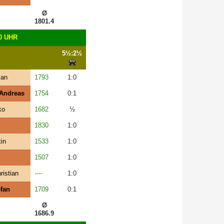
Ø
1801.4
0 UHR
5½:2½
ian
1793
1:0
Andreas
1754
0:1
ko
1682
½
1830
1:0
tin
1533
1:0
1507
1:0
ristian
----
1:0
efan
1709
0:1
Ø
1686.9