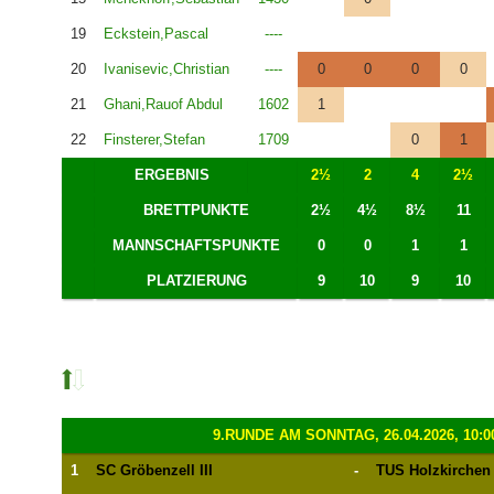
19
Eckstein,Pascal
----
20
Ivanisevic,Christian
----
0
0
0
0
21
Ghani,Rauof Abdul
1602
1
22
Finsterer,Stefan
1709
0
1
ERGEBNIS
2½
2
4
2½
BRETTPUNKTE
2½
4½
8½
11
MANNSCHAFTSPUNKTE
0
0
1
1
PLATZIERUNG
9
10
9
10
9.RUNDE AM SONNTAG, 26.04.2026, 10:0
1
SC Gröbenzell III
-
TUS Holzkirchen