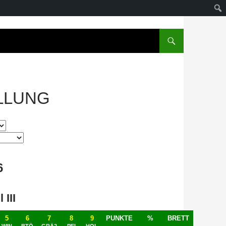
LLUNG
6
III
5
6
7
8
9
PUNKTE
%
BRETT
WIN
BTÖ
GRÄ2
PEI
HOL