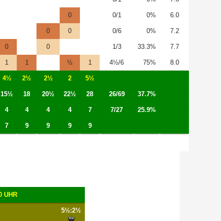
0
0/1
0%
6.0
0
0
0/6
0%
7.2
0
0
1/3
33.3%
7.7
1
1
½
1
4½/6
75%
8.0
4½
2½
2½
2
5½
15½
18
20½
22½
28
26/69
37.7%
4
4
4
4
7
7/27
25.9%
7
9
9
9
9
0 UHR
5½:2½