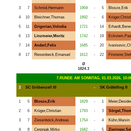
3
7
Schmid,Hermann
1959
-
5
Blosze,Erik
4
10
Bleichner,Thomas
1892
-
6
Krüger,Christ
5
11
Grigorian,Volodia
1721
-
14
Erhardt,Bene
6
13
Linzmeier,Moritz
1742
-
19
Eckstein,Pas
7
14
Anderl,Felix
1685
-
20
Ivanisevic,Ch
8
17
Riesenbeck,Emanuel
1612
-
22
Finsterer,Ste
Ø
1824.3
7.RUNDE AM SONNTAG, 01.03.2026, 10:0
2
SC Gröbenzell III
-
SK Gräfelfing II
1
5
Blosze,Erik
1829
-
1
Meier,Deside
2
6
Krüger,Christian
1793
-
3
Sörgel,Tho
3
7
Ziesenböck,Andreas
1754
-
4
Kühn,Marvin
4
8
Cerpnjak,Mirko
1682
-
5
Zieringer,Se