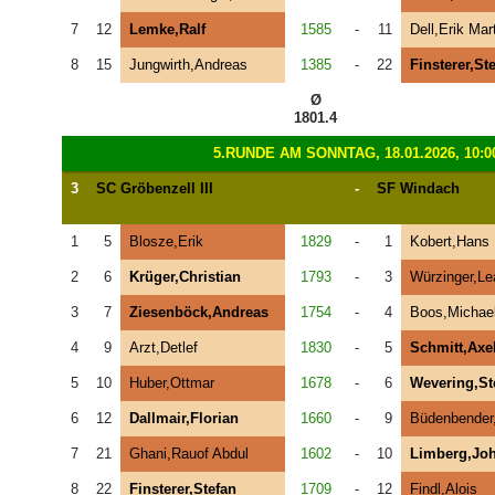
7
12
Lemke,Ralf
1585
-
11
Dell,Erik Mar
8
15
Jungwirth,Andreas
1385
-
22
Finsterer,St
Ø
1801.4
5.RUNDE AM SONNTAG, 18.01.2026, 10:0
3
SC Gröbenzell III
-
SF Windach
1
5
Blosze,Erik
1829
-
1
Kobert,Hans
2
6
Krüger,Christian
1793
-
3
Würzinger,Le
3
7
Ziesenböck,Andreas
1754
-
4
Boos,Michae
4
9
Arzt,Detlef
1830
-
5
Schmitt,Axe
5
10
Huber,Ottmar
1678
-
6
Wevering,St
6
12
Dallmair,Florian
1660
-
9
Büdenbender
7
21
Ghani,Rauof Abdul
1602
-
10
Limberg,Jo
8
22
Finsterer,Stefan
1709
-
12
Findl,Alois