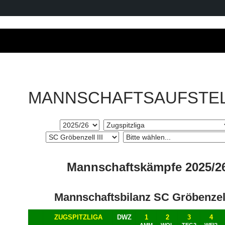
MANNSCHAFTSAUFSTE
Mannschaftskämpfe 2025/2
Mannschaftsbilanz SC Gröbenzell 
ZUGSPITZLIGA
DWZ
1
2
3
4
AMM
WOL
TEG2
WEI2