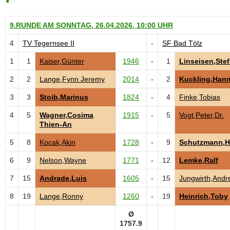
9.RUNDE AM SONNTAG, 26.04.2026, 10:00 UHR
4
TV Tegernsee II
-
SF Bad Tölz
1
1
Kaiser,Günter
1946
-
1
Linseisen,Ste
2
2
Lange,Fynn Jeremy
2014
-
2
Kuckling,Han
3
3
Stoib,Marinus
1824
-
4
Finke,Tobias
4
5
Wagner,Cosima
1915
-
5
Vogt,Peter,Dr.
Thien-An
5
8
Kocak,Akin
1728
-
9
Schutzmann,H
6
9
Nelson,Wayne
1771
-
12
Lemke,Ralf
7
15
Andrade,Luis
1605
-
15
Jungwirth,Andr
8
19
Lange,Ronny
1260
-
19
Heinrich,Toby
Ø
1757.9