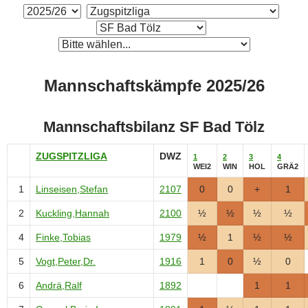
Mannschaftskämpfe 2025/26
Mannschaftsbilanz SF Bad Tölz
ZUGSPITZLIGA
DWZ
1
2
3
4
WEI2
WIN
HOL
GRÄ2
1
Linseisen,Stefan
2107
0
0
+
1
2
Kuckling,Hannah
2100
½
½
½
½
4
Finke,Tobias
1979
½
1
½
½
5
Vogt,Peter,Dr.
1916
1
0
½
0
6
Andrä,Ralf
1892
1
1