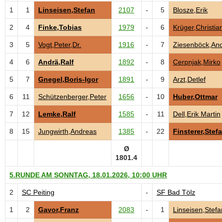
1
1
Linseisen,Stefan
2107
-
5
Blosze,Erik
2
4
Finke,Tobias
1979
-
6
Krüger,Christia
3
5
Vogt,Peter,Dr.
1916
-
7
Ziesenböck,An
4
6
Andrä,Ralf
1892
-
8
Cerpnjak,Mirko
5
7
Gnegel,Boris-Igor
1891
-
9
Arzt,Detlef
6
11
Schützenberger,Peter
1656
-
10
Huber,Ottmar
7
12
Lemke,Ralf
1585
-
11
Dell,Erik Martin
8
15
Jungwirth,Andreas
1385
-
22
Finsterer,Stef
Ø
1801.4
5.RUNDE AM SONNTAG, 18.01.2026, 10:00 UHR
2
SC Peiting
-
SF Bad Tölz
1
2
Gavor,Franz
2083
-
1
Linseisen,Stefa