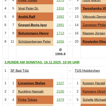
3
4
Finke,Tobias
1979
-
9
Hock,Martin
4
5
Vogt,Peter,Dr.
1916
-
10
Yaroshenko,Vl
5
6
Andrä,Ralf
1892
-
13
Vitkovski,Denni
6
7
Gnegel,Boris-Igor
1891
-
14
Zametzer,Phili
7
9
Schutzmann,Henry
1713
-
16
Klapper,Jürgen
8
11
Schützenberger,Peter
1656
-
20
Kinateder,Vitu
Ø
1906.8
3.RUNDE AM SONNTAG, 16.11.2025, 10:00 UHR
1
SF Bad Tölz
-
TUS Holzkirchen
1
1
Linseisen,Stefan
2107
-
1
Koppen,Harald
2
2
Kuckling,Hannah
2100
-
2
Kümpers,Ulrich
3
4
Finke,Tobias
1979
-
5
Schelle,Michael