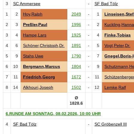
3
SC Ammersee
-
SF Bad Tölz
1
2
Hoy,Ralph
2049
-
1
Linseisen,Ste
2
3
Preßler,Paul
1996
-
2
Kuckling,Hann
3
4
Hampe,Lars
1925
-
4
Finke,Tobias
4
6
Schöner,Christoph,Dr.
1891
-
5
Vogt,Peter,Dr.
5
9
Stahs,Uwe
1790
-
7
Gnegel,Boris-
6
10
Bergmann,Marcus
1804
-
9
Schutzmann,He
7
11
Friedrich,Georg
1672
-
11
Schützenberger
8
14
Alkhouri,Joseph
1502
-
12
Lemke,Ralf
Ø
1828.6
6.RUNDE AM SONNTAG, 08.02.2026, 10:00 UHR
4
SF Bad Tölz
-
SC Gröbenzell III