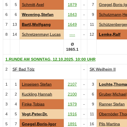
5
5
Schmitt,Axel
1879
-
7
Gnegel,Boris-Ig
6
6
Wevering,Stefan
1843
-
9
Schutzmann,He
7
13
Bartl,Wolfgang
1649
-
11
Schützenberger
8
14
Schretzenmayr,Lucas
----
-
12
Lemke,Ralf
Ø
1865.1
1.RUNDE AM SONNTAG, 12.10.2025, 10:00 UHR
2
SF Bad Tölz
-
SK Weilheim II
1
1
Linseisen,Stefan
2107
-
3
Lochte,Thoma
2
2
Kuckling,Hannah
2100
-
6
Gruber,Michael
3
4
Finke,Tobias
1979
-
9
Ranner,Stefan
4
5
Vogt,Peter,Dr.
1916
-
11
Obernöder,Th
5
7
Gnegel,Boris-Igor
1891
-
16
Pils,Martina