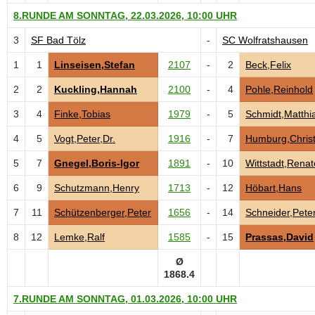
8.RUNDE AM SONNTAG, 22.03.2026, 10:00 UHR
3
SF Bad Tölz
-
SC Wolfratshausen
1
1
Linseisen,Stefan
2107
-
2
Beck,Felix
2
2
Kuckling,Hannah
2100
-
4
Pohle,Reinhold
3
4
Finke,Tobias
1979
-
5
Schmidt,Matthi
4
5
Vogt,Peter,Dr.
1916
-
7
Humburg,Chris
5
7
Gnegel,Boris-Igor
1891
-
10
Wittstadt,Renat
6
9
Schutzmann,Henry
1713
-
12
Höbart,Hans
7
11
Schützenberger,Peter
1656
-
14
Schneider,Pete
8
12
Lemke,Ralf
1585
-
15
Prassas,David
Ø
1868.4
7.RUNDE AM SONNTAG, 01.03.2026, 10:00 UHR