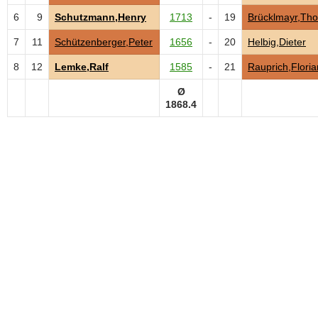
6
9
Schutzmann,Henry
1713
-
19
Brücklmayr,Th
7
11
Schützenberger,Peter
1656
-
20
Helbig,Dieter
8
12
Lemke,Ralf
1585
-
21
Rauprich,Floria
Ø
1868.4