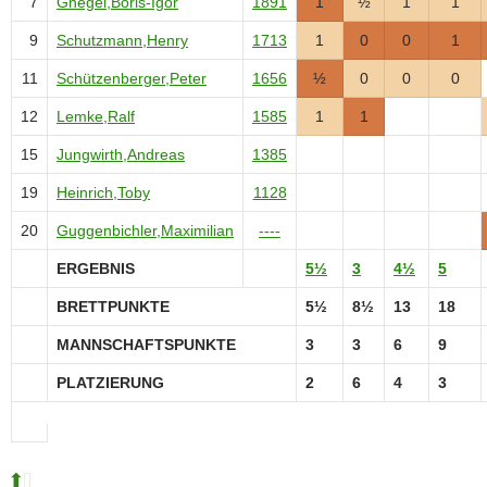
7
Gnegel,Boris-Igor
1891
1
½
1
1
9
Schutzmann,Henry
1713
1
0
0
1
11
Schützenberger,Peter
1656
½
0
0
0
12
Lemke,Ralf
1585
1
1
15
Jungwirth,Andreas
1385
19
Heinrich,Toby
1128
20
Guggenbichler,Maximilian
----
ERGEBNIS
5½
3
4½
5
BRETTPUNKTE
5½
8½
13
18
MANNSCHAFTSPUNKTE
3
3
6
9
PLATZIERUNG
2
6
4
3