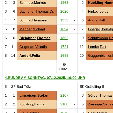
2
3
Schmelz,Markus
1963
-
2
Kuckling,Han
3
6
Bacherler,Thomas,Dr.
2020
-
4
Finke,Tobias
4
7
Schmid,Hermann
1959
-
6
Andrä,Ralf
5
8
Mahner,Michael
1894
-
7
Gnegel,Boris-Ig
6
10
Bleichner,Thomas
1892
-
9
Schutzmann,He
7
11
Grigorian,Volodia
1721
-
12
Lemke,Ralf
8
14
Anderl,Felix
1685
-
20
Guggenbichler,
Ø
1902.1
4.RUNDE AM SONNTAG, 07.12.2025, 10:00 UHR
5
SF Bad Tölz
-
SK Gräfelfing II
1
1
Linseisen,Stefan
2107
-
3
Sörgel,Thomas
2
2
Kuckling,Hannah
2100
-
5
Zieringer,Sebas