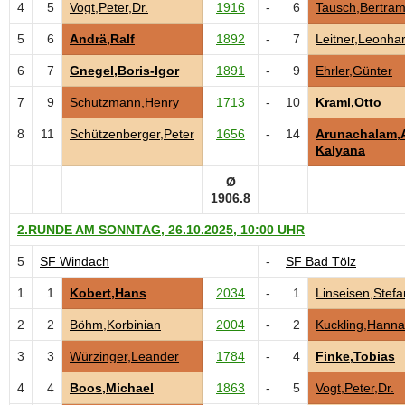
4
5
Vogt,Peter,Dr.
1916
-
6
Tausch,Bertra
5
6
Andrä,Ralf
1892
-
7
Leitner,Leonha
6
7
Gnegel,Boris-Igor
1891
-
9
Ehrler,Günter
7
9
Schutzmann,Henry
1713
-
10
Kraml,Otto
8
11
Schützenberger,Peter
1656
-
14
Arunachalam,
Kalyana
Ø
1906.8
2.RUNDE AM SONNTAG, 26.10.2025, 10:00 UHR
5
SF Windach
-
SF Bad Tölz
1
1
Kobert,Hans
2034
-
1
Linseisen,Stefa
2
2
Böhm,Korbinian
2004
-
2
Kuckling,Hann
3
3
Würzinger,Leander
1784
-
4
Finke,Tobias
4
4
Boos,Michael
1863
-
5
Vogt,Peter,Dr.