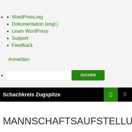
Über
WordPress.org
WordPress
Dokumentation (engl.)
Learn WordPress
Support
Feedback
Anmelden
Suchen
Suchen
Schachkreis Zugspitze
ZUM
PRIMÄR
INHALT
MENÜ
SPRINGEN
MANNSCHAFTSAUFSTELL