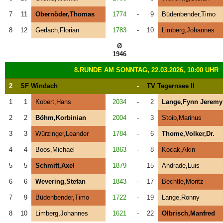
7
11
Obernöder,Thomas
1774
-
9
Büdenbender,Timo
8
12
Gerlach,Florian
1783
-
10
Limberg,Johannes
Ø
1946
8.RUNDE AM SONNTAG, 22.03.2026, 10:00 UHR
2
SF Windach
-
TV Tegernsee II
1
1
Kobert,Hans
2034
-
2
Lange,Fynn Jeremy
2
2
Böhm,Korbinian
2004
-
3
Stoib,Marinus
3
3
Würzinger,Leander
1784
-
6
Thome,Volker,Dr.
4
4
Boos,Michael
1863
-
8
Kocak,Akin
5
5
Schmitt,Axel
1879
-
15
Andrade,Luis
6
6
Wevering,Stefan
1843
-
17
Bechtle,Moritz
7
9
Büdenbender,Timo
1722
-
19
Lange,Ronny
8
10
Limberg,Johannes
1621
-
22
Olbrisch,Manfred