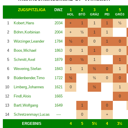
ZUGSPITZLIGA
DWZ
1
2
3
4
5
HOL
BTÖ
GRÄ2
PEI
GRÖ3
1
Kobert,Hans
2034
+
1
1
1
½
2
Böhm,Korbinian
2004
+
½
1
1
3
Würzinger,Leander
1784
½
0
0
1
0
4
Boos,Michael
1863
0
1
1
0
0
5
Schmitt,Axel
1879
0
½
1
1
6
Wevering,Stefan
1843
1
1
½
0
1
9
Büdenbender,Timo
1722
½
½
0
0
10
Limberg,Johannes
1621
0
½
1
12
Findl,Alois
1665
0
13
Bartl,Wolfgang
1649
1
0
14
Schretzenmayr,Lucas
----
0
+
ERGEBNIS
4
5
5½
4
3½