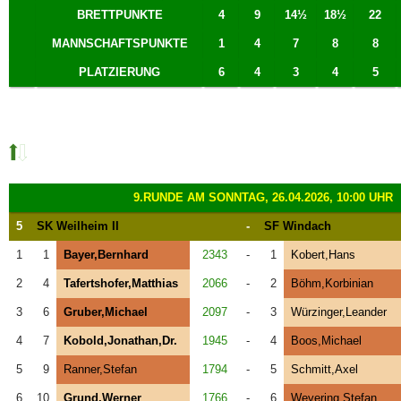
BRETTPUNKTE
4
9
14½
18½
22
MANNSCHAFTSPUNKTE
1
4
7
8
8
PLATZIERUNG
6
4
3
4
5
9.RUNDE AM SONNTAG, 26.04.2026, 10:00 UHR
5
SK Weilheim II
-
SF Windach
1
1
Bayer,Bernhard
2343
-
1
Kobert,Hans
2
4
Tafertshofer,Matthias
2066
-
2
Böhm,Korbinian
3
6
Gruber,Michael
2097
-
3
Würzinger,Leander
4
7
Kobold,Jonathan,Dr.
1945
-
4
Boos,Michael
5
9
Ranner,Stefan
1794
-
5
Schmitt,Axel
6
10
Grund,Werner
1766
-
6
Wevering,Stefan