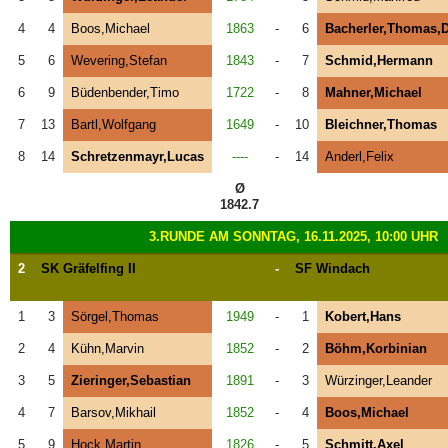
4
4
Boos,Michael
1863
-
6
Bacherler,Thomas,D
5
6
Wevering,Stefan
1843
-
7
Schmid,Hermann
6
9
Büdenbender,Timo
1722
-
8
Mahner,Michael
7
13
Bartl,Wolfgang
1649
-
10
Bleichner,Thomas
8
14
Schretzenmayr,Lucas
----
-
14
Anderl,Felix
Ø
1842.7
3.RUNDE AM SONNTAG, 16.11.2025, 10:00 UHR
2
SK Gräfelfing II
-
SF Windach
1
3
Sörgel,Thomas
1949
-
1
Kobert,Hans
2
4
Kühn,Marvin
1852
-
2
Böhm,Korbinian
3
5
Zieringer,Sebastian
1891
-
3
Würzinger,Leander
4
7
Barsov,Mikhail
1852
-
4
Boos,Michael
5
9
Hock,Martin
1826
-
5
Schmitt,Axel