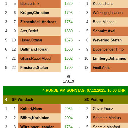
1
5
Blosze,Erik
1829
-
1
Kobert,Hans
2
6
Krüger,Christian
1793
-
3
Würzinger,Leander
3
7
Ziesenböck,Andreas
1754
-
4
Boos,Michael
4
9
Arzt,Detlef
1830
-
5
Schmitt,Axel
5
10
Huber,Ottmar
1678
-
6
Wevering,Stefan
6
12
Dallmair,Florian
1660
-
9
Büdenbender,Timo
7
21
Ghani,Rauof Abdul
1602
-
10
Limberg,Johannes
8
22
Finsterer,Stefan
1709
-
12
Findl,Alois
Ø
1731.9
4.RUNDE AM SONNTAG, 07.12.2025, 10:00 UHR
4
SF Windach
-
SC Peiting
1
1
Kobert,Hans
2034
-
2
Gavor,Franz
2
2
Böhm,Korbinian
2004
-
3
Schmelz,Markus
3
3
Würzinger,Leander
1784
-
5
Schmid,Manfred