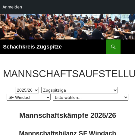
Anmelden
Zum
Inhalt
springen
Suchen
Schachkreis Zugspitze
MANNSCHAFTSAUFSTELL
Mannschaftskämpfe 2025/26
Mannschaftsbilanz SF Windach