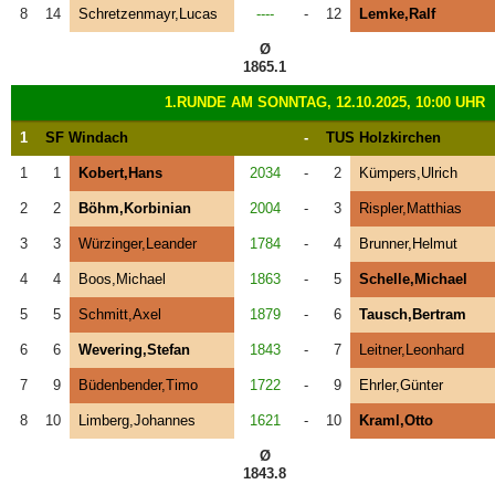
8
14
Schretzenmayr,Lucas
----
-
12
Lemke,Ralf
Ø
1865.1
1.RUNDE AM SONNTAG, 12.10.2025, 10:00 UHR
1
SF Windach
-
TUS Holzkirchen
1
1
Kobert,Hans
2034
-
2
Kümpers,Ulrich
2
2
Böhm,Korbinian
2004
-
3
Rispler,Matthias
3
3
Würzinger,Leander
1784
-
4
Brunner,Helmut
4
4
Boos,Michael
1863
-
5
Schelle,Michael
5
5
Schmitt,Axel
1879
-
6
Tausch,Bertram
6
6
Wevering,Stefan
1843
-
7
Leitner,Leonhard
7
9
Büdenbender,Timo
1722
-
9
Ehrler,Günter
8
10
Limberg,Johannes
1621
-
10
Kraml,Otto
Ø
1843.8