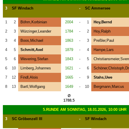
3
SF Windach
-
SC Ammersee
1
2
Böhm,Korbinian
2004
-
1
Hoy,Bernd
2
3
Würzinger,Leander
1784
-
2
Hoy,Ralph
3
4
Boos,Michael
1863
-
3
Preßler,Paul
4
5
Schmitt,Axel
1879
-
4
Hampe,Lars
5
6
Wevering,Stefan
1843
-
5
Christiansmeier,Sven
6
10
Limberg,Johannes
1621
-
6
Schöner,Christoph,Dr
7
12
Findl,Alois
1665
-
9
Stahs,Uwe
8
13
Bartl,Wolfgang
1649
-
10
Bergmann,Marcus
Ø
1788.5
5.RUNDE AM SONNTAG, 18.01.2026, 10:00 UHR
3
SC Gröbenzell III
-
SF Windach