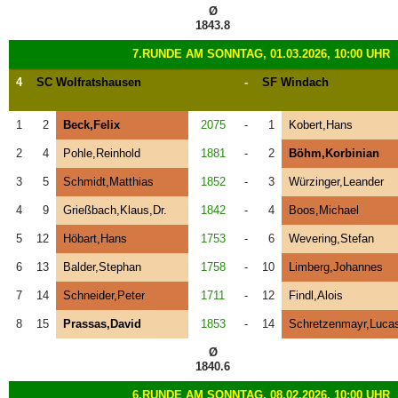
Ø
1843.8
7.RUNDE AM SONNTAG, 01.03.2026, 10:00 UHR
4
SC Wolfratshausen
-
SF Windach
1
2
Beck,Felix
2075
-
1
Kobert,Hans
2
4
Pohle,Reinhold
1881
-
2
Böhm,Korbinian
3
5
Schmidt,Matthias
1852
-
3
Würzinger,Leander
4
9
Grießbach,Klaus,Dr.
1842
-
4
Boos,Michael
5
12
Höbart,Hans
1753
-
6
Wevering,Stefan
6
13
Balder,Stephan
1758
-
10
Limberg,Johannes
7
14
Schneider,Peter
1711
-
12
Findl,Alois
8
15
Prassas,David
1853
-
14
Schretzenmayr,Luca
Ø
1840.6
6.RUNDE AM SONNTAG, 08.02.2026, 10:00 UHR