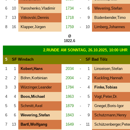
6
10
Yaroshenko,Vladimir
1734
-
6
Wevering,Stefan
7
13
Vitkovski,Dennis
1718
-
9
Büdenbender,Timo
8
16
Klapper,Jürgen
1759
-
10
Limberg,Johannes
Ø
1822.6
2.RUNDE AM SONNTAG, 26.10.2025, 10:00 UHR
5
SF Windach
-
SF Bad Tölz
1
1
Kobert,Hans
2034
-
1
Linseisen,Stefan
2
2
Böhm,Korbinian
2004
-
2
Kuckling,Hannah
3
3
Würzinger,Leander
1784
-
4
Finke,Tobias
4
4
Boos,Michael
1863
-
5
Vogt,Peter,Dr.
5
5
Schmitt,Axel
1879
-
7
Gnegel,Boris-Igor
6
6
Wevering,Stefan
1843
-
9
Schutzmann,Henry
7
13
Bartl,Wolfgang
1649
-
11
Schützenberger,Pete