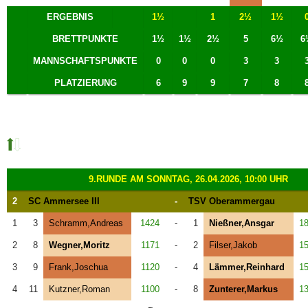
ERGEBNIS
1½
1
2½
1½
BRETTPUNKTE
1½
1½
2½
5
6½
6
MANNSCHAFTSPUNKTE
0
0
0
3
3
PLATZIERUNG
6
9
9
7
8
9.RUNDE AM SONNTAG, 26.04.2026, 10:00 UHR
2
SC Ammersee III
-
TSV Oberammergau
1
3
Schramm,Andreas
1424
-
1
Nießner,Ansgar
1
2
8
Wegner,Moritz
1171
-
2
Filser,Jakob
1
3
9
Frank,Joschua
1120
-
4
Lämmer,Reinhard
1
4
11
Kutzner,Roman
1100
-
8
Zunterer,Markus
1