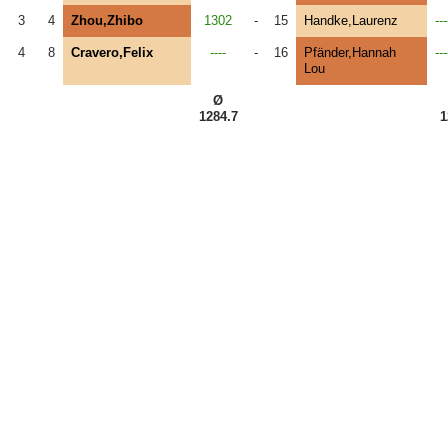
3
4
Zhou,Zhibo
1302
-
15
Handke,Laurenz
---
4
8
Cravero,Felix
----
-
16
Pfänder,Hannah
---
Lou
Ø
1284.7
1