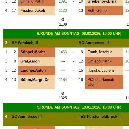
3
12
Omland,Patrik
1091
-
10
Griebenow,Erna
1
4
17
Fischer,Jakob
1120
-
13
Roth,Günter
1
Ø
1138
1
6.RUNDE AM SONNTAG, 08.02.2026, 10:00 UHR
3
SF Windach III
-
SC Ammersee III
1
2
Süppel,Moritz
1466
-
9
Frank,Joschua
1
2
8
Graf,Aaron
----
-
12
Omland,Patrik
1
3
12
Lindner,Anton
----
-
15
Handke,Laurenz
---
4
13
Böhm,Margit,Dr.
1184
-
16
Pfänder,Hannah
---
Lou
Ø
1325
1
5.RUNDE AM SONNTAG, 18.01.2026, 10:00 UHR
4
SC Ammersee III
-
TuS Fürstenfeldbruck II