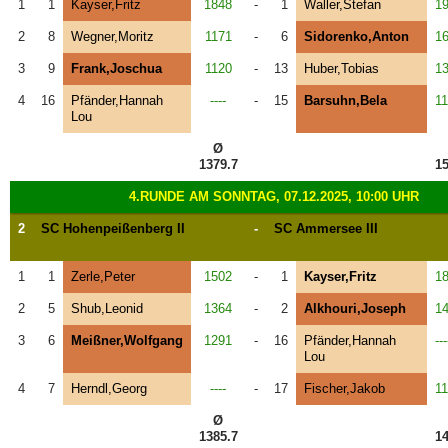
1
1
Kayser,Fritz
1848
-
1
Waller,Stefan
1
2
8
Wegner,Moritz
1171
-
6
Sidorenko,Anton
1
3
9
Frank,Joschua
1120
-
13
Huber,Tobias
1
4
16
Pfänder,Hannah
----
-
15
Barsuhn,Bela
1
Lou
Ø
1379.7
15
4.RUNDE AM SONNTAG, 07.12.2025, 10:00 UHR
2
SC Hohenpeißenberg II
-
SC Ammersee III
1
1
Zerle,Peter
1502
-
1
Kayser,Fritz
1
2
5
Shub,Leonid
1364
-
2
Alkhouri,Joseph
1
3
6
Meißner,Wolfgang
1291
-
16
Pfänder,Hannah
---
Lou
4
7
Herndl,Georg
----
-
17
Fischer,Jakob
1
Ø
1385.7
14