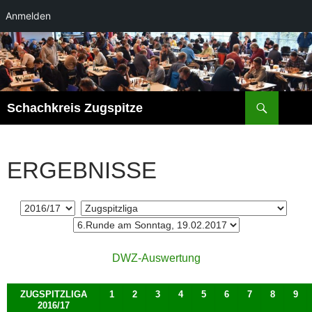
Anmelden
Zum
Inhalt
springen
Suchen
Schachkreis Zugspitze
ERGEBNISSE
DWZ-Auswertung
ZUGSPITZLIGA
1
2
3
4
5
6
7
8
9
2016/17