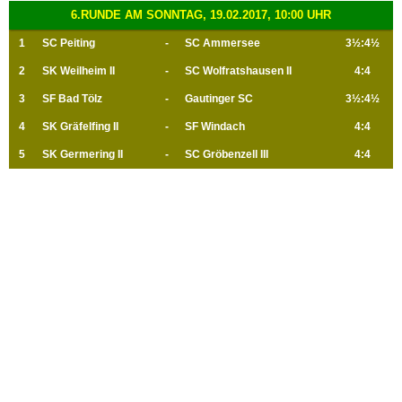
6.RUNDE AM SONNTAG, 19.02.2017, 10:00 UHR
1
SC Peiting
-
SC Ammersee
3½:4½
2
SK Weilheim II
-
SC Wolfratshausen II
4:4
3
SF Bad Tölz
-
Gautinger SC
3½:4½
4
SK Gräfelfing II
-
SF Windach
4:4
5
SK Germering II
-
SC Gröbenzell III
4:4