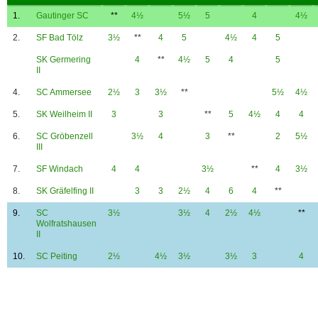
1.
Gautinger SC
**
4½
5½
5
4
4½
2.
SF Bad Tölz
3½
**
4
5
4½
4
5
SK Germering
4
**
4½
5
4
5
II
4.
SC Ammersee
2½
3
3½
**
5½
4½
5.
SK Weilheim II
3
3
**
5
4½
4
4
6.
SC Gröbenzell
3½
4
3
**
2
5½
III
7.
SF Windach
4
4
3½
**
4
3½
8.
SK Gräfelfing II
3
3
2½
4
6
4
**
9.
SC
3½
3½
4
2½
4½
**
Wolfratshausen
II
10.
SC Peiting
2½
4½
3½
3½
3
4