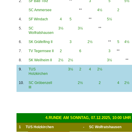
2.
SF Bad Tölz
**
3
5
5½
SC Ammersee
**
4½
2
4.
SF Windach
4
5
**
5½
5.
SC
3½
3½
**
Wolfratshausen
6.
SK Gräfelfing II
3
2½
**
5
4½
7.
TV Tegernsee II
2
6
3
**
8.
SK Weilheim II
2½
2½
3½
**
9.
TUS
3½
2
4
2½
Holzkirchen
10.
SC Gröbenzell
2½
2
4
2½
III
4.RUNDE AM SONNTAG, 07.12.2025, 10:00 UHR
1
TUS Holzkirchen
-
SC Wolfratshausen