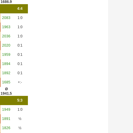
1686.9
4:4
2083
1:0
1963
1:0
2036
1:0
2020
0:1
1959
0:1
1894
0:1
1892
0:1
1685
+:-
Ø
1941.5
5:3
1949
1:0
1891
½
1826
½