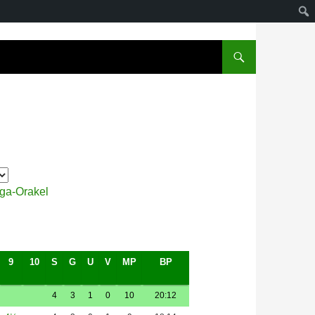
iga-Orakel
9
10
S
G
U
V
MP
BP
4
3
1
0
10
20:12