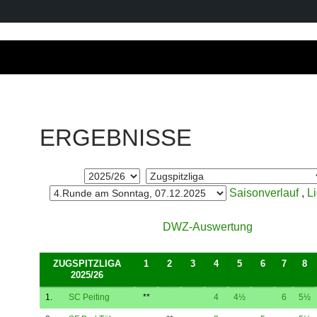
ERGEBNISSE
Saisonverlauf
,
L
DWZ-Auswertung
ZUGSPITZLIGA
1
2
3
4
5
6
7
8
2025/26
1.
SC Peiting
**
4
4½
6
5½