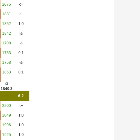
2075
-:+
1881
-:+
1852
1:0
1842
½
1708
½
1753
0:1
1758
½
1853
0:1
Ø
1840.3
6:2
2200
-:+
2049
1:0
1996
1:0
1925
1:0