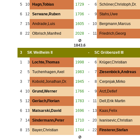
5
10
Hagn,Tobias
1729
-
6
Schöner,Christoph,Dr.
6
12
Serwane,Ruben
1706
-
9
Stahs,Uwe
7
15
Andrade,Luis
1605
-
10
Bergmann,Marcus
8
22
Olbrisch,Manfred
2028
-
11
Friedrich,Georg
Ø
1843.6
3
SK Weilheim II
-
SC Gröbenzell III
1
3
Lochte,Thomas
1998
-
6
Krüger,Christian
2
5
Tuchenhagen,Axel
1983
-
7
Ziesenböck,Andreas
3
7
Kobold,Jonathan,Dr.
1945
-
8
Cerpnjak,Mirko
4
10
Grund,Werner
1766
-
9
Arzt,Detlef
5
12
Gerlach,Florian
1783
-
11
Dell,Erik Martin
6
13
Matsarski,David
1696
-
13
Kaas,Felix
7
14
Sindermann,Peter
1710
-
20
Ivanisevic,Christian
8
15
Bayer,Christian
1744
-
22
Finsterer,Stefan
Ø