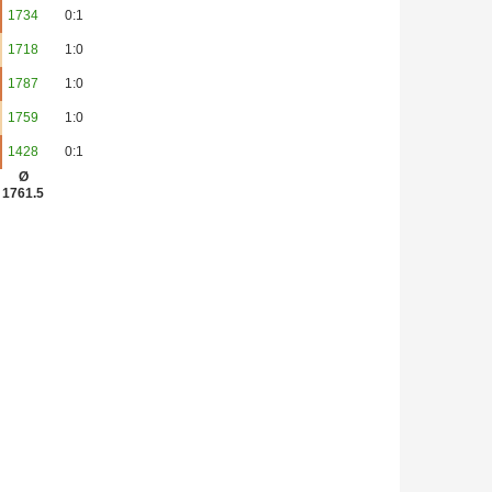
1734
0:1
1718
1:0
1787
1:0
1759
1:0
1428
0:1
Ø
1761.5