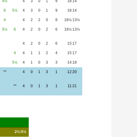
4½
4
3
0
1
9
18:14
6
5½
4
3
0
1
9
18:14
4
4
2
2
0
8
18½:13½
5½
6
4
2
0
2
6
18½:13½
4
2
0
2
6
15:17
4
4
1
1
2
4
15:17
5½
4
1
0
3
3
14:18
**
4
0
1
3
1
12:20
**
4
0
1
3
1
11:21
2½:5½