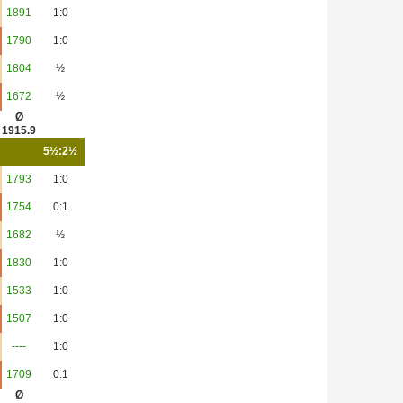
1891
1:0
1790
1:0
1804
½
1672
½
Ø
1915.9
5½:2½
1793
1:0
1754
0:1
1682
½
1830
1:0
1533
1:0
1507
1:0
----
1:0
1709
0:1
Ø