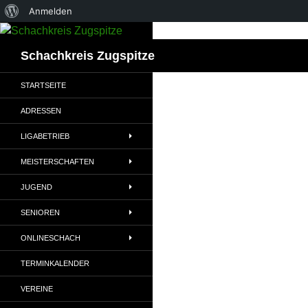
Über
Anmelden
Zum
WordPress
Inhalt
Suchen
Schachkreis Zugspitze
springen
STARTSEITE
ADRESSEN
LIGABETRIEB
MEISTERSCHAFTEN
JUGEND
SENIOREN
ONLINESCHACH
TERMINKALENDER
VEREINE