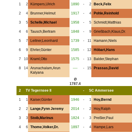
1
2
Kümpers,Ulrich
1890
-
2
Beck,Felix
2
4
Brunner,Helmut
1917
-
4
Pohle,Reinhold
3
5
Schelle,Michael
1958
-
5
Schmidt,Matthias
4
6
Tausch,Bertram
1848
-
9
Grießbach,Klaus,Dr.
5
7
Leitner,Leonhard
1739
-
11
Hamann,Niels
6
9
Ehrler,Günter
1585
-
12
Höbart,Hans
7
10
Kraml,Otto
1575
-
13
Balder,Stephan
8
14
Arunachalam,Arun
----
-
15
Prassas,David
Kalyana
Ø
1787.4
2
TV Tegernsee II
-
SC Ammersee
1
1
Kaiser,Günter
1946
-
1
Hoy,Bernd
2
2
Lange,Fynn Jeremy
2014
-
2
Hoy,Ralph
3
3
Stoib,Marinus
1824
-
3
Preßler,Paul
4
6
Thome,Volker,Dr.
1897
-
4
Hampe,Lars