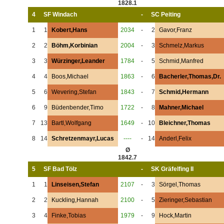
1828.1
4
SF Windach
-
SC Peiting
1
1
Kobert,Hans
2034
-
2
Gavor,Franz
2
2
Böhm,Korbinian
2004
-
3
Schmelz,Markus
3
3
Würzinger,Leander
1784
-
5
Schmid,Manfred
4
4
Boos,Michael
1863
-
6
Bacherler,Thomas,Dr.
5
6
Wevering,Stefan
1843
-
7
Schmid,Hermann
6
9
Büdenbender,Timo
1722
-
8
Mahner,Michael
7
13
Bartl,Wolfgang
1649
-
10
Bleichner,Thomas
8
14
Schretzenmayr,Lucas
----
-
14
Anderl,Felix
Ø
1842.7
5
SF Bad Tölz
-
SK Gräfelfing II
1
1
Linseisen,Stefan
2107
-
3
Sörgel,Thomas
2
2
Kuckling,Hannah
2100
-
5
Zieringer,Sebastian
3
4
Finke,Tobias
1979
-
9
Hock,Martin