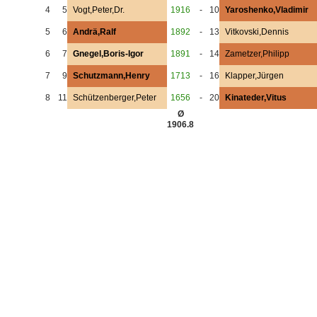
4
5
Vogt,Peter,Dr.
1916
-
10
Yaroshenko,Vladimir
5
6
Andrä,Ralf
1892
-
13
Vitkovski,Dennis
6
7
Gnegel,Boris-Igor
1891
-
14
Zametzer,Philipp
7
9
Schutzmann,Henry
1713
-
16
Klapper,Jürgen
8
11
Schützenberger,Peter
1656
-
20
Kinateder,Vitus
Ø
1906.8