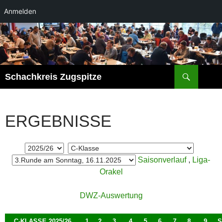
Anmelden
Zum
Inhalt
springen
Suchen
Schachkreis Zugspitze
ERGEBNISSE
Saisonverlauf
,
Liga-
Orakel
DWZ-Auswertung
C-KLASSE 2025/26
1
2
3
4
5
6
7
8
9
S