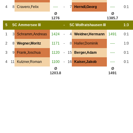
4
8
Cravero,Felix
----
-
7
Herndl,Georg
----
0:1
Ø
Ø
1276
1385.7
5
SC Ammersee III
-
SC Wolfratshausen III
1:3
1
3
Schramm,Andreas
1424
-
4
Weidner,Hermann
1491
0:1
2
8
Wegner,Moritz
1171
-
8
Haller,Dominik
----
1:0
3
9
Frank,Joschua
1120
-
15
Berger,Adam
----
0:1
4
11
Kutzner,Roman
1100
-
16
Kaiser,Jakob
----
0:1
Ø
Ø
1203.8
1491