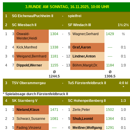
3.RUNDE AM SONNTAG, 16.11.2025, 10:00 UHR
1
SG Eichenau/Puchheim II
-
spielfrei
2
SC Miesbach II
-
SF Windach III
1½:2½
1
3
Oswald-
1304
-
5
Wagner,Gerhard
1429
½
Meister,Heidi
2
4
Kick,Manfred
1338
-
8
Graf,Aaron
----
0:1
3
6
Weigand,Bernhard
1181
-
12
Lindner,Anton
----
0:1
4
7
Dippold,Werner
1155
-
13
Böhm,Margit,Dr.
1184
1:0
Ø
Ø
1244.5
1306.5
3
TSV Oberammergau
-
TuS Fürstenfeldbruck II
4:0 kl
*
* Spielabsage durch Fürstenfeldbruck II
4
SK Starnberg V
-
SC Hohenpeißenberg II
1:3
1
1
Nieland,Klaus
1471
-
1
Zerle,Peter
1502
1:0
2
3
Schwarz,Susanne
1081
-
5
Shub,Leonid
1364
0:1
3
5
Fading,Vinzenz
----
-
6
Meißner,Wolfgang
1291
0:1