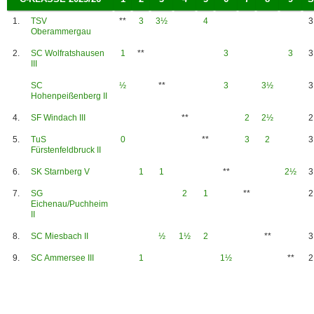
1.
TSV
**
3
3½
4
3
Oberammergau
2.
SC Wolfratshausen
1
**
3
3
3
III
SC
½
**
3
3½
3
Hohenpeißenberg II
4.
SF Windach III
**
2
2½
2
5.
TuS
0
**
3
2
3
Fürstenfeldbruck II
6.
SK Starnberg V
1
1
**
2½
3
7.
SG
2
1
**
2
Eichenau/Puchheim
II
8.
SC Miesbach II
½
1½
2
**
3
9.
SC Ammersee III
1
1½
**
2