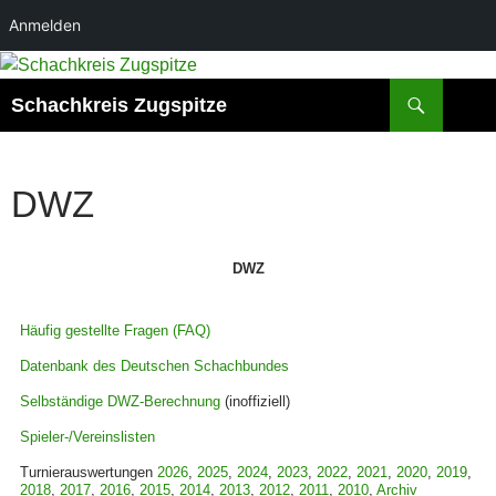
Anmelden
Zum
Inhalt
Suchen
Schachkreis Zugspitze
springen
DWZ
DWZ
Häufig gestellte Fragen (FAQ)
Datenbank des Deutschen Schachbundes
Selbständige DWZ-Berechnung
(inoffiziell)
Spieler-/Vereinslisten
Turnierauswertungen
2026
,
2025
,
2024
,
2023
,
2022
,
2021
,
2020
,
2019
,
2018
,
2017
,
2016
,
2015
,
2014
,
2013
,
2012
,
2011
,
2010
,
Archiv