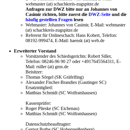
webmaster (at) schachkreis-zugspitze.de
Anfragen zur DWZ bitte nur an Johannes von
Casimir richten, bitte zuerst die
DWZ-Seite
und die
häufig gestellten Fragen
lesen
Webmaster: Johannes von Casimir, E-Mail: webmaster
(at) schachkreis-zugspitze.de
Referent für Onlineschach: Hans Kobert, Telefon:
08192-999474, E-Mail: haensk (at) web.de
Erweiterter Vorstand
Vorsitzender des Schiedsgerichts: Robert Siller,
Telefon: 08246-96 90 27 oder +4917645564311, E-
Mail: rsiller (at) gmx.de
Beisitzer:
Thomas Sörgel (SK Gräfelfing)
Alexander Fischer-Brandies (Gautinger SC)
Ersatzmitglied:
Matthias Schmidt (SC Wolfratshausen)
Kassenprüfer:
Roger Plieske (SC Eichenau)
Matthias Schmidt (SC Wolfratshausen)
Datenschutzbeauftragter:
Gernot Bothe (SC Hohenpeißenberg)