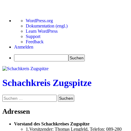
Über
WordPress.org
WordPress
Dokumentation (engl.)
Learn WordPress
Support
Feedback
Anmelden
Suchen
Zum
Inhalt
springen
Schachkreis Zugspitze
Suchen
Suchen
nach:
Adressen
Vorstand des Schachkreises Zugspitze
1.Vorsitzender: Thomas Lengfeld, Telefon: 089-280