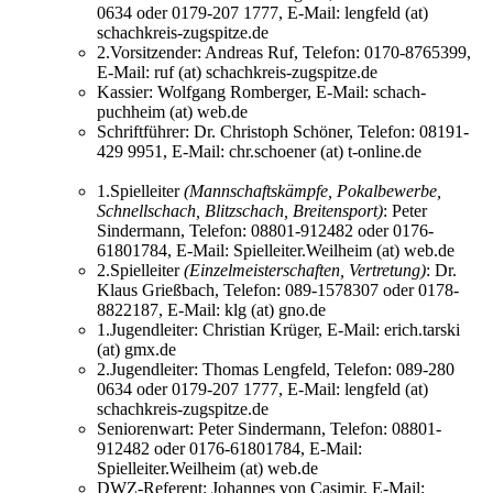
0634 oder 0179-207 1777, E-Mail: lengfeld (at)
schachkreis-zugspitze.de
2.Vorsitzender: Andreas Ruf, Telefon: 0170-8765399,
E-Mail: ruf (at) schachkreis-zugspitze.de
Kassier: Wolfgang Romberger, E-Mail: schach-
puchheim (at) web.de
Schriftführer: Dr. Christoph Schöner, Telefon: 08191-
429 9951, E-Mail: chr.schoener (at) t-online.de
1.Spielleiter
(Mannschaftskämpfe, Pokalbewerbe,
Schnellschach, Blitzschach, Breitensport)
: Peter
Sindermann, Telefon: 08801-912482 oder 0176-
61801784, E-Mail: Spielleiter.Weilheim (at) web.de
2.Spielleiter
(Einzelmeisterschaften, Vertretung)
: Dr.
Klaus Grießbach, Telefon: 089-1578307 oder 0178-
8822187, E-Mail: klg (at) gno.de
1.Jugendleiter: Christian Krüger, E-Mail: erich.tarski
(at) gmx.de
2.Jugendleiter: Thomas Lengfeld, Telefon: 089-280
0634 oder 0179-207 1777, E-Mail: lengfeld (at)
schachkreis-zugspitze.de
Seniorenwart: Peter Sindermann, Telefon: 08801-
912482 oder 0176-61801784, E-Mail:
Spielleiter.Weilheim (at) web.de
DWZ-Referent: Johannes von Casimir, E-Mail: